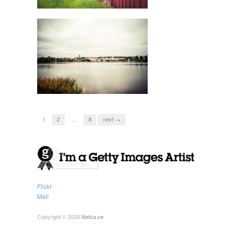
1
2
…
8
next →
Flickr
Mail
Copyright © 2026
Netza.se